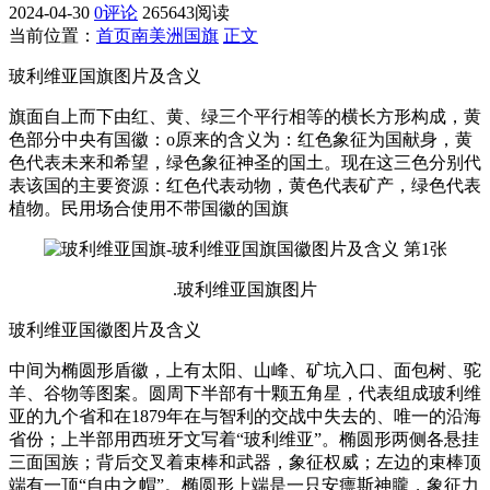
2024-04-30
0评论
265643阅读
当前位置：
首页
南美洲国旗
正文
玻利维亚国旗图片及含义
旗面自上而下由红、黄、绿三个平行相等的横长方形构成，黄
色部分中央有国徽：o原来的含义为：红色象征为国献身，黄
色代表未来和希望，绿色象征神圣的国土。现在这三色分别代
表该国的主要资源：红色代表动物，黄色代表矿产，绿色代表
植物。民用场合使用不带国徽的国旗
.玻利维亚国旗图片
玻利维亚国徽图片及含义
中间为椭圆形盾徽，上有太阳、山峰、矿坑入口、面包树、驼
羊、谷物等图案。圆周下半部有十颗五角星，代表组成玻利维
亚的九个省和在1879年在与智利的交战中失去的、唯一的沿海
省份；上半部用西班牙文写着“玻利维亚”。椭圆形两侧各悬挂
三面国族；背后交叉着束棒和武器，象征权威；左边的束棒顶
端有一顶“自由之帽”。椭圆形上端是一只安瘭斯神朧，象征力