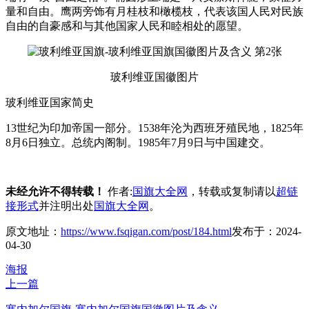
量和自由。鹰两旁饰有月桂枝和橄榄枝，代表该国人民对民族
自由的自豪感和与其他国家人民和睦相处的愿望。
玻利维亚国徽图片
玻利维亚国家简史
13世纪为印加帝国一部分。1538年沦为西班牙殖民地，1825年
8月6日独立。总统内阁制。1985年7月9日与中国建交。
未经允许不得转载！
作者:
国旗大全网
，转载或复制请以
超链
接形式
并注明出处
国旗大全网
。
原文地址：
https://www.fsqigan.com/post/184.html
发布于：2024-
04-30
海报
上一篇