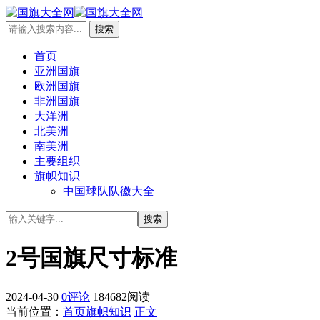
首页
亚洲国旗
欧洲国旗
非洲国旗
大洋洲
北美洲
南美洲
主要组织
旗帜知识
中国球队队徽大全
2号国旗尺寸标准
2024-04-30
0评论
184682阅读
当前位置：
首页
旗帜知识
正文