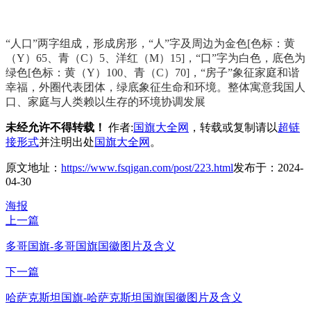
“人口”两字组成，形成房形，“人”字及周边为金色[色标：黄
（Y）65、青（C）5、洋红（M）15]，“口”字为白色，底色为
绿色[色标：黄（Y）100、青（C）70]，“房子”象征家庭和谐
幸福，外圈代表团体，绿底象征生命和环境。整体寓意我国人
口、家庭与人类赖以生存的环境协调发展
未经允许不得转载！
作者:
国旗大全网
，转载或复制请以
超链
接形式
并注明出处
国旗大全网
。
原文地址：
https://www.fsqigan.com/post/223.html
发布于：2024-
04-30
海报
上一篇
多哥国旗-多哥国旗国徽图片及含义
下一篇
哈萨克斯坦国旗-哈萨克斯坦国旗国徽图片及含义